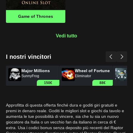
Game of Thrones
Vedi tutto
I nostri vincitori
Major Millions
Wheel of Fortune
In
SunnyFrog
Eliminator
Cr
150€
88€
Approfitta di questa offerta finché dura e goditi giri gratuiti e
premi in denaro reale. Goditi le migliori slot e giochi da tavolo e
aumenta le tue possibilità di vincere, sia che tu sia un nuovo
giocatore da Italia o un vecchio fan da italiano in cerca di €
extra. Usa i codici bonus senza deposito più recenti del Raptor