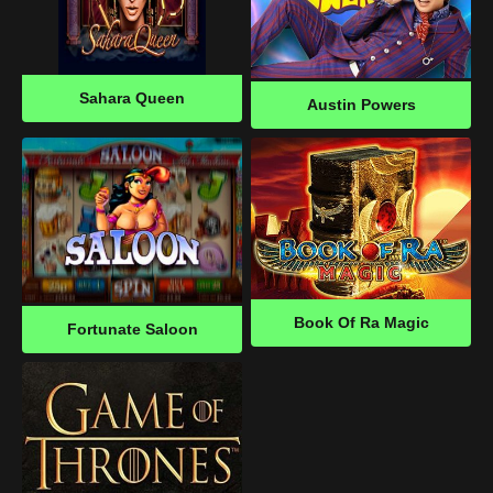
Crazy Cars
Austin Powers
Book Of Ra Magic
Fortunate Saloon