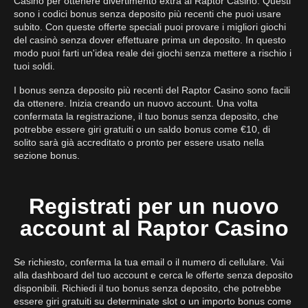
Casino per ottenere divertimento extra al Raptor Casino. Questi
sono i codici bonus senza deposito più recenti che puoi usare
subito. Con queste offerte speciali puoi provare i migliori giochi
del casinò senza dover effettuare prima un deposito. In questo
modo puoi farti un'idea reale dei giochi senza mettere a rischio i
tuoi soldi.
I bonus senza deposito più recenti del Raptor Casino sono facili
da ottenere. Inizia creando un nuovo account. Una volta
confermata la registrazione, il tuo bonus senza deposito, che
potrebbe essere giri gratuiti o un saldo bonus come €10, di
solito sarà già accreditato o pronto per essere usato nella
sezione bonus.
Registrati per un nuovo
account al Raptor Casino
Se richiesto, conferma la tua email o il numero di cellulare. Vai
alla dashboard del tuo account e cerca le offerte senza deposito
disponibili. Richiedi il tuo bonus senza deposito, che potrebbe
essere giri gratuiti su determinate slot o un importo bonus come