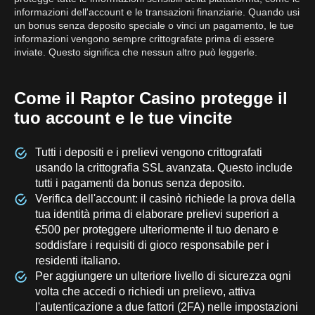
informazioni dell'account e le transazioni finanziarie. Quando usi
un bonus senza deposito speciale o vinci un pagamento, le tue
informazioni vengono sempre crittografate prima di essere
inviate. Questo significa che nessun altro può leggerle.
Come il Raptor Casino protegge il
tuo account e le tue vincite
Tutti i depositi e i prelievi vengono crittografati
usando la crittografia SSL avanzata. Questo include
tutti i pagamenti da bonus senza deposito.
Verifica dell'account: il casinò richiede la prova della
tua identità prima di elaborare prelievi superiori a
€500 per proteggere ulteriormente il tuo denaro e
soddisfare i requisiti di gioco responsabile per i
residenti italiano.
Per aggiungere un ulteriore livello di sicurezza ogni
volta che accedi o richiedi un prelievo, attiva
l'autenticazione a due fattori (2FA) nelle impostazioni