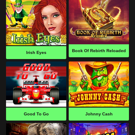
Come il Raptor Casino protegge il tuo account e le tue
vincite
Accesso mobile: ottieni bonus sul tuo telefono o tablet
Principali vantaggi del bonus senza deposito
Book Of Rebirth Reloaded
Irish Eyes
Good To Go
Johnny Cash