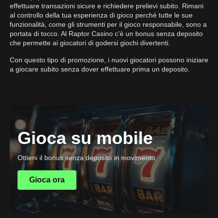
effettuare transazioni sicure e richiedere prelievi subito. Rimani
al controllo della tua esperienza di gioco perché tutte le sue
funzionalità, come gli strumenti per il gioco responsabile, sono a
portata di tocco. Al Raptor Casino c'è un bonus senza deposito
che permette ai giocatori di godersi giochi divertenti.
Con questo tipo di promozione, i nuovi giocatori possono iniziare
a giocare subito senza dover effettuare prima un deposito.
Gioca su mobile
Ottieni il bonus senza deposito in movimento
Gioca ora