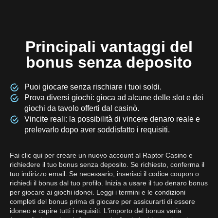
Principali vantaggi del
bonus senza deposito
Puoi giocare senza rischiare i tuoi soldi.
Prova diversi giochi: gioca ad alcune delle slot e dei
giochi da tavolo offerti dal casinò.
Vincite reali: la possibilità di vincere denaro reale e
prelevarlo dopo aver soddisfatto i requisiti.
Fai clic qui per creare un nuovo account al Raptor Casino e
richiedere il tuo bonus senza deposito. Se richiesto, conferma il
tuo indirizzo email. Se necessario, inserisci il codice coupon o
richiedi il bonus dal tuo profilo. Inizia a usare il tuo denaro bonus
per giocare ai giochi idonei. Leggi i termini e le condizioni
completi del bonus prima di giocare per assicurarti di essere
idoneo e capire tutti i requisiti. L'importo del bonus varia