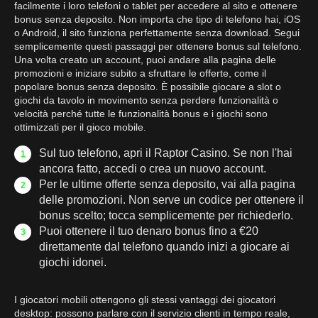
facilmente i loro telefoni o tablet per accedere al sito e ottenere
bonus senza deposito. Non importa che tipo di telefono hai, iOS
o Android, il sito funziona perfettamente senza download. Segui
semplicemente questi passaggi per ottenere bonus sul telefono.
Una volta creato un account, puoi andare alla pagina delle
promozioni e iniziare subito a sfruttare le offerte, come il
popolare bonus senza deposito. È possibile giocare a slot o
giochi da tavolo in movimento senza perdere funzionalità o
velocità perché tutte le funzionalità bonus e i giochi sono
ottimizzati per il gioco mobile.
Sul tuo telefono, apri il Raptor Casino. Se non l'hai
ancora fatto, accedi o crea un nuovo account.
Per le ultime offerte senza deposito, vai alla pagina
delle promozioni. Non serve un codice per ottenere il
bonus scelto; tocca semplicemente per richiederlo.
Puoi ottenere il tuo denaro bonus fino a €20
direttamente dal telefono quando inizi a giocare ai
giochi idonei.
I giocatori mobili ottengono gli stessi vantaggi dei giocatori
desktop: possono parlare con il servizio clienti in tempo reale,