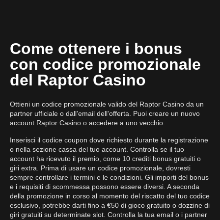
Come ottenere i bonus
con codice promozionale
del Raptor Casino
Ottieni un codice promozionale valido del Raptor Casino da un
partner ufficiale o dall'email dell'offerta. Puoi creare un nuovo
account Raptor Casino o accedere a uno vecchio.
Inserisci il codice coupon dove richiesto durante la registrazione
o nella sezione cassa del tuo account. Controlla se il tuo
account ha ricevuto il premio, come 10 crediti bonus gratuiti o
giri extra. Prima di usare un codice promozionale, dovresti
sempre controllare i termini e le condizioni. Gli importi del bonus
e i requisiti di scommessa possono essere diversi. A seconda
della promozione in corso al momento del riscatto del tuo codice
esclusivo, potrebbe darti fino a €50 di gioco gratuito o dozzine di
giri gratuiti su determinate slot. Controlla la tua email o i partner