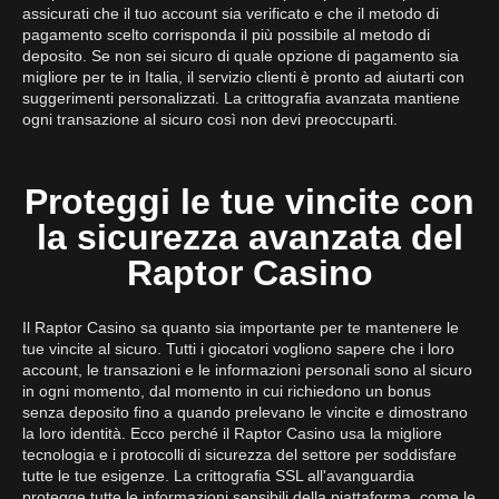
assicurati che il tuo account sia verificato e che il metodo di
pagamento scelto corrisponda il più possibile al metodo di
deposito. Se non sei sicuro di quale opzione di pagamento sia
migliore per te in Italia, il servizio clienti è pronto ad aiutarti con
suggerimenti personalizzati. La crittografia avanzata mantiene
ogni transazione al sicuro così non devi preoccuparti.
Proteggi le tue vincite con
la sicurezza avanzata del
Raptor Casino
Il Raptor Casino sa quanto sia importante per te mantenere le
tue vincite al sicuro. Tutti i giocatori vogliono sapere che i loro
account, le transazioni e le informazioni personali sono al sicuro
in ogni momento, dal momento in cui richiedono un bonus
senza deposito fino a quando prelevano le vincite e dimostrano
la loro identità. Ecco perché il Raptor Casino usa la migliore
tecnologia e i protocolli di sicurezza del settore per soddisfare
tutte le tue esigenze. La crittografia SSL all'avanguardia
protegge tutte le informazioni sensibili della piattaforma, come le