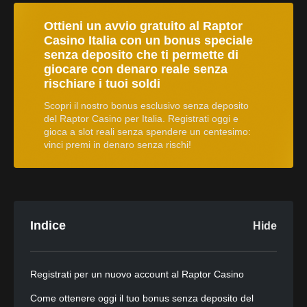
Ottieni un avvio gratuito al Raptor
Casino Italia con un bonus speciale
senza deposito che ti permette di
giocare con denaro reale senza
rischiare i tuoi soldi
Scopri il nostro bonus esclusivo senza deposito
del Raptor Casino per Italia. Registrati oggi e
gioca a slot reali senza spendere un centesimo:
vinci premi in denaro senza rischi!
Indice
Hide
Registrati per un nuovo account al Raptor Casino
Come ottenere oggi il tuo bonus senza deposito del