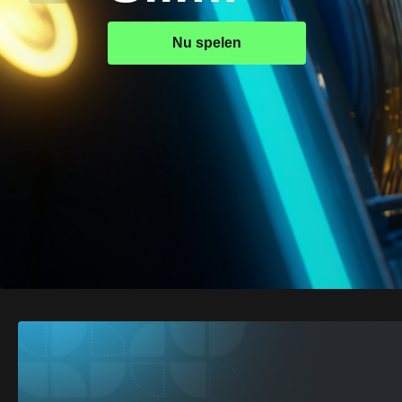
Nu spelen