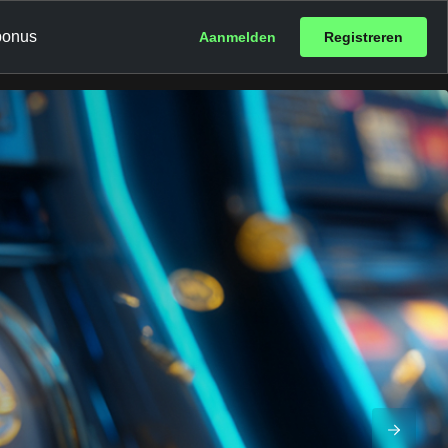
bonus
Aanmelden
Registreren