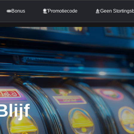
Bonus
Promotiecode
Geen Stortings
lijf