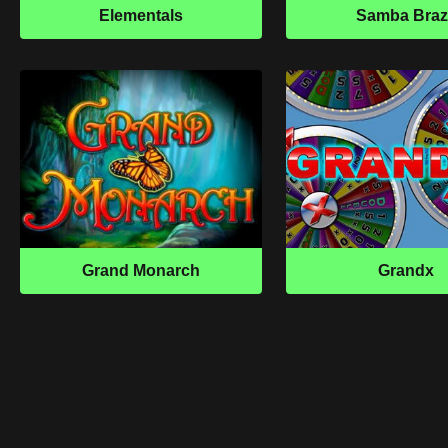
Elementals
Samba Braz
Grand Monarch
Grandx