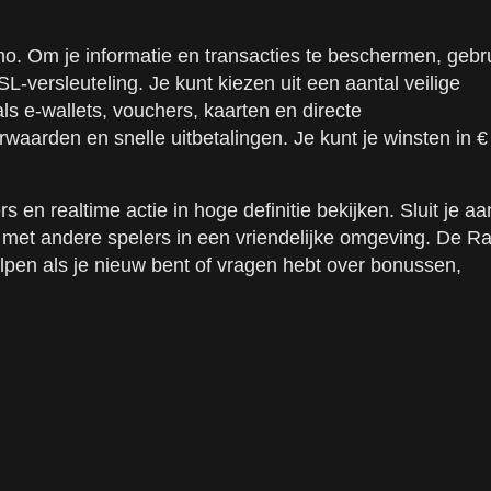
sino. Om je informatie en transacties te beschermen, gebr
versleuteling. Je kunt kiezen uit een aantal veilige
ls e-wallets, vouchers, kaarten en directe
rwaarden en snelle uitbetalingen. Je kunt je winsten in €
 en realtime actie in hoge definitie bekijken. Sluit je aan
t met andere spelers in een vriendelijke omgeving. De Ra
pen als je nieuw bent of vragen hebt over bonussen,