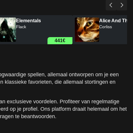
Devils Heat
Elementals
Indominus
Flack
76€
ogwaardige spellen, allemaal ontworpen om je een
 klassieke favorieten, die allemaal stortingen en
an exclusieve voordelen. Profiteer van regelmatige
erd op je profiel. Ons platform draait helemaal om het
 vragen te beantwoorden.