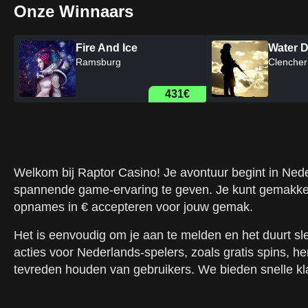
Onze Winnaars
Charleston
Fire An
Rude awakening
Ramsbur
317€
Welkom bij Raptor Casino! Je avontuur begint in Ne
spannende game-ervaring te geven. Je kunt gemakkelijk
opnames in € accepteren voor jouw gemak.
Het is eenvoudig om je aan te melden en het duurt sl
acties voor Nederlands-spelers, zoals gratis spins, h
tevreden houden van gebruikers. We bieden snelle kla