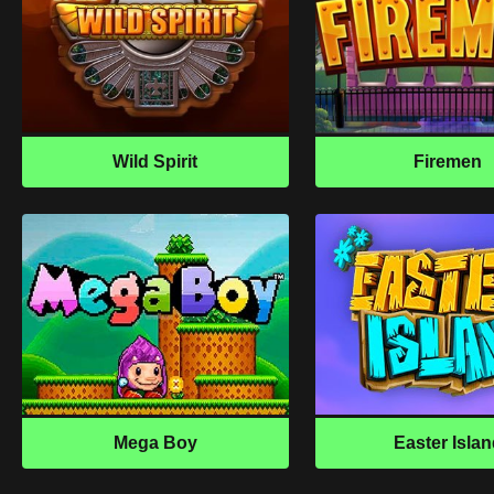
Wild Spirit
Firemen
Mega Boy
Easter Isla