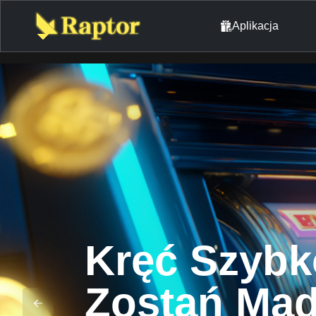
Aplikacja
Kręć Szybk
Zostań Mąd