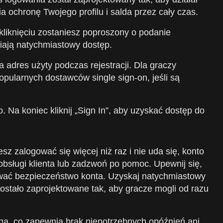
 ochronę Twojego profilu i salda przez cały czas.
kliknięciu zostaniesz poproszony o podanie
niają natychmiastowy dostęp.
a adres użyty podczas rejestracji. Dla graczy
ularnych dostawców single sign-on, jeśli są
. Na koniec kliknij „Sign In”, aby uzyskać dostęp do
sz zalogować się więcej niż raz i nie uda się, konto
sługi klienta lub zadzwoń po pomoc. Upewnij się,
ować bezpieczeństwo konta. Uzyskaj natychmiastowy
zostało zaprojektowane tak, aby gracze mogli od razu
a, co zapewnia brak niepotrzebnych opóźnień ani