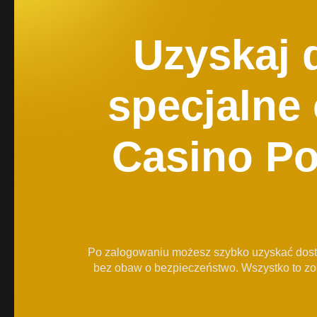
Uzyskaj 
specjalne 
Casino Po
Po zalogowaniu możesz szybko uzyskać dostę
bez obaw o bezpieczeństwo. Wszystko to zost