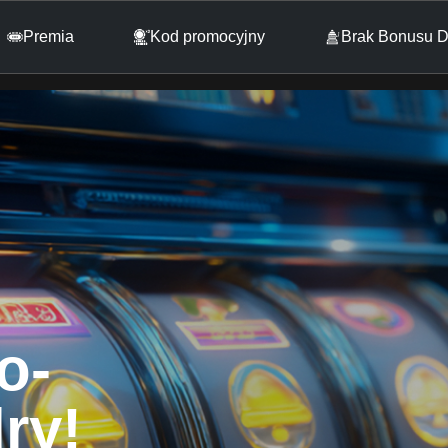
Premia
Kod promocyjny
Brak Bonusu 
o-
ry!