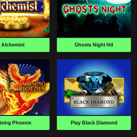
Alchemist
Ghosts Night Hd
ising Phoenix
Play Black Diamond