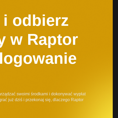
i odbierz
zy w Raptor
alogowanie
arządzać swoimi środkami i dokonywać wypłat
ać już dziś i przekonaj się, dlaczego Raptor