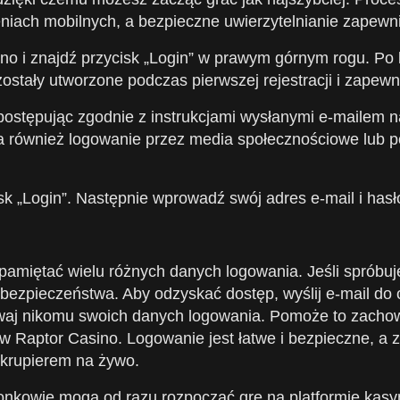
iach mobilnych, a bezpieczne uwierzytelnianie zapewnia
no i znajdź przycisk „Login” w prawym górnym rogu. Po 
ostały utworzone podczas pierwszej rejestracji i zapew
 postępując zgodnie z instrukcjami wysłanymi e-mailem n
 również logowanie przez media społecznościowe lub pop
isk „Login”. Następnie wprowadź swój adres e-mail i hasło
e pamiętać wielu różnych danych logowania. Jeśli spróbuje
pieczeństwa. Aby odzyskać dostęp, wyślij e-mail do ob
odawaj nikomu swoich danych logowania. Pomoże to zach
 w Raptor Casino. Logowanie jest łatwe i bezpieczne, a 
 krupierem na żywo.
nkowie mogą od razu rozpocząć grę na platformie kasyn