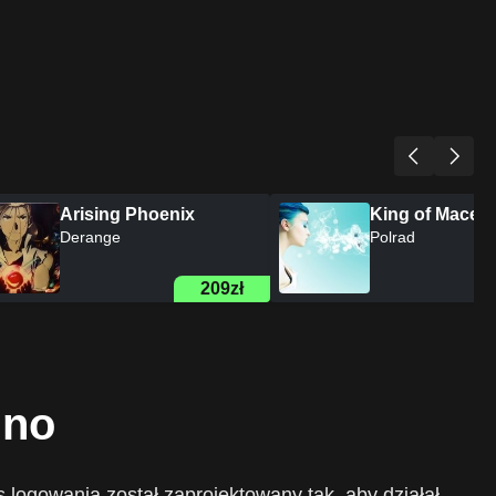
Easter Island
Arising Phoeni
Class Prez
Derange
453zł
ino
 logowania został zaprojektowany tak, aby działał