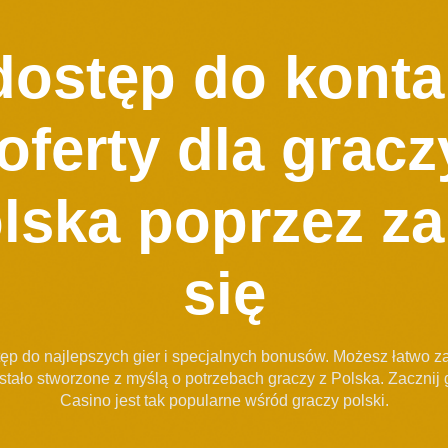
dostęp do konta 
oferty dla grac
lska poprzez z
się
p do najlepszych gier i specjalnych bonusów. Możesz łatwo z
ało stworzone z myślą o potrzebach graczy z Polska. Zacznij gr
Casino jest tak popularne wśród graczy polski.