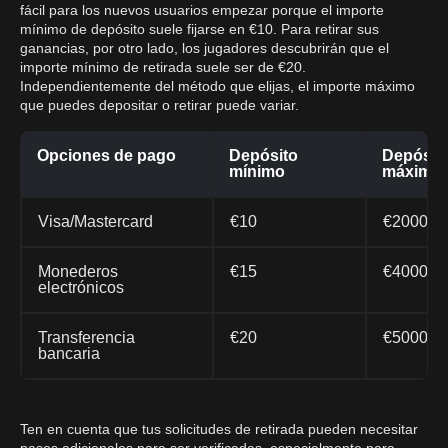
fácil para los nuevos usuarios empezar porque el importe
mínimo de depósito suele fijarse en €10. Para retirar sus
ganancias, por otro lado, los jugadores descubrirán que el
importe mínimo de retirada suele ser de €20.
Independientemente del método que elijas, el importe máximo
que puedes depositar o retirar puede variar.
Opciones de pago
Depósito
Depósit
mínimo
máximo
Visa/Mastercard
€10
€2000
Monederos
€15
€4000
electrónicos
Transferencia
€20
€5000
bancaria
Ten en cuenta que tus solicitudes de retirada pueden necesitar