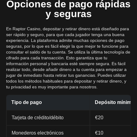
Opciones de pago rápidas
y seguras
En Raptor Casino, depositar y retirar dinero está diseñado para
ser rápido y seguro, para que cada jugador tenga una buena
experiencia. La plataforma admite muchas opciones de pago
seguras, por lo que es fácil elegir la que mejor te funcione para
consultar el saldo de tu cuenta. Se utiliza la última tecnología de
cifrado para cada transacción. Esto garantiza que tu
información personal y bancaria esté siempre segura. Es fácil
realizar todo, desde añadir dinero a tu cuenta para empezar a
jugar de inmediato hasta retirar tus ganancias. Puedes utilizar
todos los métodos habituales para depositar y retirar dinero, y
tu privacidad es muy importante para nosotros.
Tipo de pago
Depósito mínimo
Tarjeta de crédito/débito
€20
Monederos electrónicos
€10