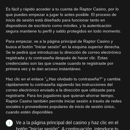
Es fácil y rápido acceder a tu cuenta de Raptor Casino, por lo
que puedes empezar a jugar lo antes posible. El proceso de
inicio de sesión está diseñado para funcionar tanto en
dispositivos de escritorio como móviles, y la autenticación
segura mantiene tu perfil y saldo protegidos en todo momento.
Para empezar, ve a la página principal de Raptor Casino y
busca el botón "Iniciar sesión" en la esquina superior derecha.
Se te pedirá que introduzcas tu dirección de correo electrónico
registrada y tu contraseña después de hacer clic. Estas
credenciales son las que creaste cuando te registraste por
primera vez y te dan acceso instantáneo.
Haz clic en el enlace "¿Has olvidado tu contraseña?" y cambia
rápidamente tu contraseña siguiendo las instrucciones del
correo electrónico enviado a la dirección que utilizaste para
registrarte. Para los jugadores que quieran ahorrar tiempo,
Raptor Casino también permite iniciar sesión a través de redes
sociales o proveedores populares de inicio de sesión único,
cuando estén disponibles.
Ve a la página principal del casino y haz clic en el
botón "Iniciar sesión". A continuación, introduce tu