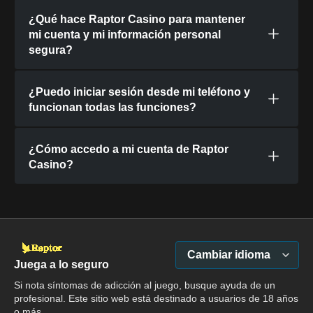
¿Qué hace Raptor Casino para mantener
mi cuenta y mi información personal
segura?
¿Puedo iniciar sesión desde mi teléfono y
funcionan todas las funciones?
¿Cómo accedo a mi cuenta de Raptor
Casino?
Cambiar idioma
Juega a lo seguro
Si nota síntomas de adicción al juego, busque ayuda de un
profesional. Este sitio web está destinado a usuarios de 18 años
o más.