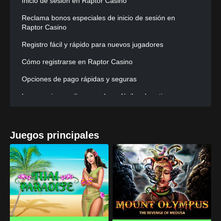
Inicio de sesión en Raptor Casino
Reclama bonos especiales de inicio de sesión en
Raptor Casino
Registro fácil y rápido para nuevos jugadores
Cómo registrarse en Raptor Casino
Opciones de pago rápidas y seguras
Los premios en dinero real son fáciles de retirar en
Raptor Casino
Límites de depósitos y retiradas
Juegos principales
Seguridad en Raptor Casino
Principales medidas de seguridad de Raptor Casino
Qué significa la licencia para ti
Cómo iniciar sesión en Raptor Casino