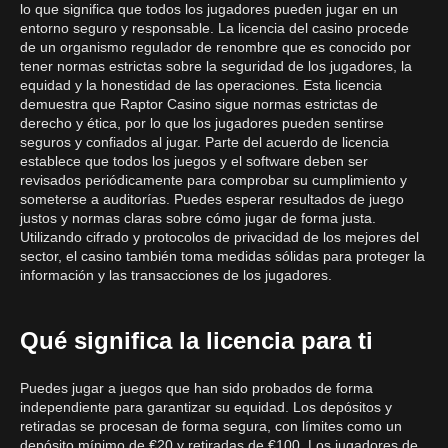
lo que significa que todos los jugadores pueden jugar en un
entorno seguro y responsable. La licencia del casino procede
de un organismo regulador de renombre que es conocido por
tener normas estrictas sobre la seguridad de los jugadores, la
equidad y la honestidad de las operaciones. Esta licencia
demuestra que Raptor Casino sigue normas estrictas de
derecho y ética, por lo que los jugadores pueden sentirse
seguros y confiados al jugar. Parte del acuerdo de licencia
establece que todos los juegos y el software deben ser
revisados periódicamente para comprobar su cumplimiento y
someterse a auditorías. Puedes esperar resultados de juego
justos y normas claras sobre cómo jugar de forma justa.
Utilizando cifrado y protocolos de privacidad de los mejores del
sector, el casino también toma medidas sólidas para proteger la
información y las transacciones de los jugadores.
Qué significa la licencia para ti
Puedes jugar a juegos que han sido probados de forma
independiente para garantizar su equidad. Los depósitos y
retiradas se procesan de forma segura, con límites como un
depósito mínimo de €20 y retiradas de €100. Los jugadores de