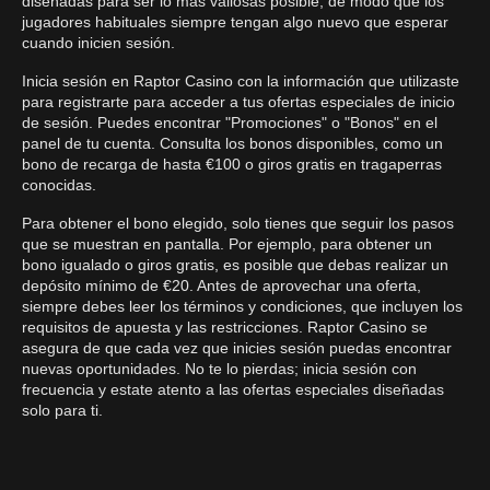
diseñadas para ser lo más valiosas posible, de modo que los
jugadores habituales siempre tengan algo nuevo que esperar
cuando inicien sesión.
Inicia sesión en Raptor Casino con la información que utilizaste
para registrarte para acceder a tus ofertas especiales de inicio
de sesión. Puedes encontrar "Promociones" o "Bonos" en el
panel de tu cuenta. Consulta los bonos disponibles, como un
bono de recarga de hasta €100 o giros gratis en tragaperras
conocidas.
Para obtener el bono elegido, solo tienes que seguir los pasos
que se muestran en pantalla. Por ejemplo, para obtener un
bono igualado o giros gratis, es posible que debas realizar un
depósito mínimo de €20. Antes de aprovechar una oferta,
siempre debes leer los términos y condiciones, que incluyen los
requisitos de apuesta y las restricciones. Raptor Casino se
asegura de que cada vez que inicies sesión puedas encontrar
nuevas oportunidades. No te lo pierdas; inicia sesión con
frecuencia y estate atento a las ofertas especiales diseñadas
solo para ti.