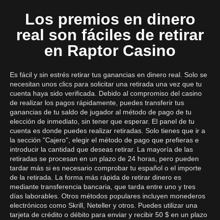
Los premios en dinero
real son fáciles de retirar
en Raptor Casino
Es fácil y sin estrés retirar tus ganancias en dinero real. Solo se
necesitan unos clics para solicitar una retirada una vez que tu
cuenta haya sido verificada. Debido al compromiso del casino
de realizar los pagos rápidamente, puedes transferir tus
ganancias de tu saldo de jugador al método de pago de tu
elección de inmediato, sin tener que esperar. El panel de tu
cuenta es donde puedes realizar retiradas. Solo tienes que ir a
la sección "Cajero", elegir el método de pago que prefieras e
introducir la cantidad que deseas retirar. La mayoría de las
retiradas se procesan en un plazo de 24 horas, pero pueden
tardar más si es necesario comprobar tu español o el importe
de la retirada. La forma más rápida de retirar dinero es
mediante transferencia bancaria, que tarda entre uno y tres
días laborables. Otros métodos populares incluyen monederos
electrónicos como Skrill, Neteller y otros. Puedes utilizar una
tarjeta de crédito o débito para enviar y recibir 50 $ en un plazo