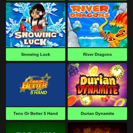
Snowing Luck
River Dragons
Tens Or Better 5 Hand
Durian Dynamite