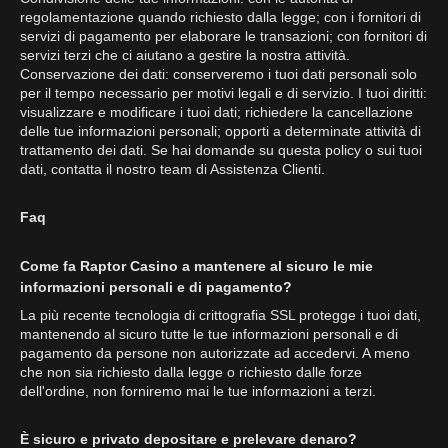
regolamentazione quando richiesto dalla legge; con i fornitori di
servizi di pagamento per elaborare le transazioni; con fornitori di
servizi terzi che ci aiutano a gestire la nostra attività.
Conservazione dei dati: conserveremo i tuoi dati personali solo
per il tempo necessario per motivi legali e di servizio. I tuoi diritti:
visualizzare e modificare i tuoi dati; richiedere la cancellazione
delle tue informazioni personali; opporti a determinate attività di
trattamento dei dati. Se hai domande su questa policy o sui tuoi
dati, contatta il nostro team di Assistenza Clienti.
Faq
Come fa Raptor Casino a mantenere al sicuro le mie
informazioni personali e di pagamento?
La più recente tecnologia di crittografia SSL protegge i tuoi dati,
mantenendo al sicuro tutte le tue informazioni personali e di
pagamento da persone non autorizzate ad accedervi. A meno
che non sia richiesto dalla legge o richiesto dalle forze
dell'ordine, non forniremo mai le tue informazioni a terzi.
È sicuro e privato depositare e prelevare denaro?