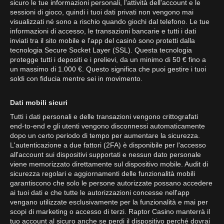
sicuro le tue informazioni personali, l'attività dell'account e le
sessioni di gioco, quindi i tuoi dati privati non vengono mai
visualizzati né sono a rischio quando giochi dal telefono. Le tue
informazioni di accesso, le transazioni bancarie e tutti i dati
inviati tra il sito mobile e l'app del casinò sono protetti dalla
tecnologia Secure Socket Layer (SSL). Questa tecnologia
protegge tutti i depositi e i prelievi, da un minimo di 50 € fino a
un massimo di 1.000 €. Questo significa che puoi gestire i tuoi
soldi con fiducia mentre sei in movimento.
Dati mobili sicuri
Tutti i dati personali e delle transazioni vengono crittografati
end-to-end e gli utenti vengono disconnessi automaticamente
dopo un certo periodo di tempo per aumentare la sicurezza.
L'autenticazione a due fattori (2FA) è disponibile per l'accesso
all'account sui dispositivi supportati e nessun dato personale
viene memorizzato direttamente sul dispositivo mobile. Audit di
sicurezza regolari e aggiornamenti delle funzionalità mobili
garantiscono che solo le persone autorizzate possano accedere
ai tuoi dati e che tutte le autorizzazioni concesse nell'app
vengano utilizzate esclusivamente per la funzionalità e mai per
scopi di marketing o accesso di terzi. Raptor Casino manterrà il
tuo account al sicuro anche se perdi il dispositivo perché dovrai