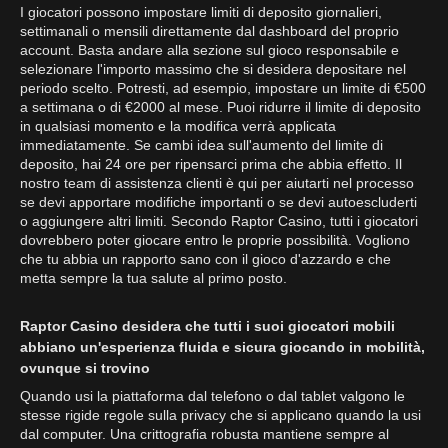
I giocatori possono impostare limiti di deposito giornalieri,
settimanali o mensili direttamente dal dashboard del proprio
account. Basta andare alla sezione sul gioco responsabile e
selezionare l'importo massimo che si desidera depositare nel
periodo scelto. Potresti, ad esempio, impostare un limite di €500
a settimana o di €2000 al mese. Puoi ridurre il limite di deposito
in qualsiasi momento e la modifica verrà applicata
immediatamente. Se cambi idea sull'aumento del limite di
deposito, hai 24 ore per ripensarci prima che abbia effetto. Il
nostro team di assistenza clienti è qui per aiutarti nel processo
se devi apportare modifiche importanti o se devi autoescluderti
o aggiungere altri limiti. Secondo Raptor Casino, tutti i giocatori
dovrebbero poter giocare entro le proprie possibilità. Vogliono
che tu abbia un rapporto sano con il gioco d'azzardo e che
metta sempre la tua salute al primo posto.
Raptor Casino desidera che tutti i suoi giocatori mobili
abbiano un'esperienza fluida e sicura giocando in mobilità,
ovunque si trovino
Quando usi la piattaforma dal telefono o dal tablet valgono le
stesse rigide regole sulla privacy che si applicano quando la usi
dal computer. Una crittografia robusta mantiene sempre al