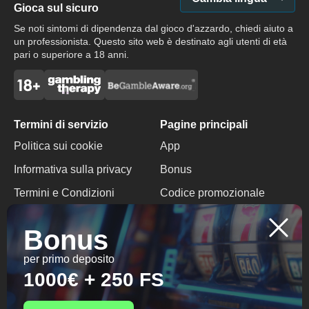
Gioca sul sicuro
Se noti sintomi di dipendenza dal gioco d'azzardo, chiedi aiuto a
un professionista. Questo sito web è destinato agli utenti di età
pari o superiore a 18 anni.
Termini di servizio
Pagine principali
Politica sui cookie
App
Informativa sulla privacy
Bonus
Termini e Condizioni
Codice promozionale
Gioco Responsabile
Nessun bonus senza
Bonus
deposito
per primo deposito
Contatti
1000€ + 250 FS
+356 79215084
info@raptor-casino.org