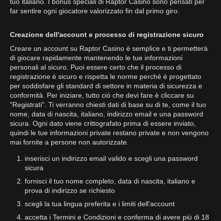
tuo italiano. I bonus speciali di Raptor Casino sono pensati per
far sentire ogni giocatore valorizzato fin dal primo giro.
Creazione dell'account e processo di registrazione sicuro
Creare un account su Raptor Casino è semplice e ti permetterà
di giocare rapidamente mantenendo le tue informazioni
personali al sicuro. Puoi essere certo che il processo di
registrazione è sicuro e rispetta le norme perché è progettato
per soddisfare gli standard di settore in materia di sicurezza e
conformità. Per iniziare, tutto ciò che devi fare è cliccare su
"Registrati". Ti verranno chiesti dati di base su di te, come il tuo
nome, data di nascita, italiano, indirizzo email e una password
sicura. Ogni dato viene crittografato prima di essere inviato,
quindi le tue informazioni private restano private e non vengono
mai fornite a persone non autorizzate.
inserisci un indirizzo email valido e scegli una password
sicura
fornisci il tuo nome completo, data di nascita, italiano e
prova di indirizzo se richiesto
scegli la tua lingua preferita e i limiti dell'account
accetta i Termini e Condizioni e conferma di avere più di 18